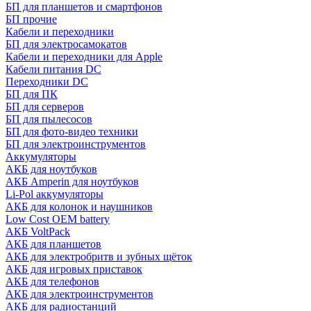
БП для планшетов и смартфонов
БП прочие
Кабели и переходники
БП для электросамокатов
Кабели и переходники для Apple
Кабели питания DC
Переходники DC
БП для ПК
БП для серверов
БП для пылесосов
БП для фото-видео техники
БП для электроинструментов
Аккумуляторы
АКБ для ноутбуков
АКБ Amperin для ноутбуков
Li-Pol аккумуляторы
АКБ для колонок и наушников
Low Cost OEM battery
АКБ VoltPack
АКБ для планшетов
АКБ для электробритв и зубных щёток
АКБ для игровых приставок
АКБ для телефонов
АКБ для электроинструментов
АКБ для радиостанций