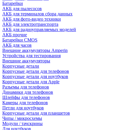
Батарейки
АКБ для пылесосов
АКБ для терминалов сбора данных
АКБ для фото-видео техники
АКБ для электротранспорта
АКБ для радиоуправляемых моделей
АКБ прочие
Батарейки CMOS
АКБ для часов
Внешние аккумуляторы Amperin
Устройства для тестирования
Внешние аккумуляторы
Корпусные детали
Корпусные детали для телефонов
Корпусные детали для ноутбуков
Корпусные детали для Apple
Разъемы для телефонов
Динамики для телефонов
Шлейфы для телефонов
Камеры для телефонов
Петли для ноутбуков
Корпусные детали для планшетов
Чипы / микросхемы
Модули / тачскрины
Для ноутбуков