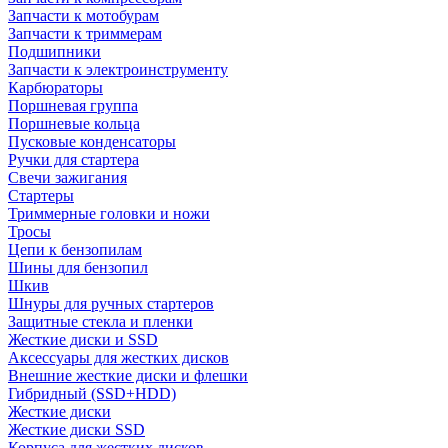
Запчасти к мотобурам
Запчасти к триммерам
Подшипники
Запчасти к электроинструменту
Карбюраторы
Поршневая группа
Поршневые кольца
Пусковые конденсаторы
Ручки для стартера
Свечи зажигания
Стартеры
Триммерные головки и ножи
Тросы
Цепи к бензопилам
Шины для бензопил
Шкив
Шнуры для ручных стартеров
Защитные стекла и пленки
Жесткие диски и SSD
Аксессуары для жестких дисков
Внешние жесткие диски и флешки
Гибридный (SSD+HDD)
Жесткие диски
Жесткие диски SSD
Корпуса для жестких дисков