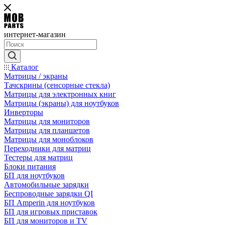
интернет-магазин
Каталог
Матрицы / экраны
Тачскрины (сенсорные стекла)
Матрицы для электронных книг
Матрицы (экраны) для ноутбуков
Инверторы
Матрицы для мониторов
Матрицы для планшетов
Матрицы для моноблоков
Переходники для матриц
Тестеры для матриц
Блоки питания
БП для ноутбуков
Автомобильные зарядки
Беспроводные зарядки QI
БП Amperin для ноутбуков
БП для игровых приставок
БП для мониторов и TV